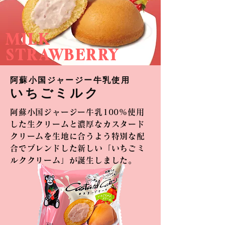
MILK
STRAWBERRY
阿蘇小国ジャージー牛乳使用
​いちご
ミルク
阿蘇小国ジャージー牛乳100%使用
した生クリームと濃厚なカスタード
クリームを生地に合うよう特別な配
合でブレンドした新しい「いちごミ
ルク
​クリーム」が誕生しました。