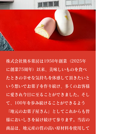
株式会社熊本菓房は1950年創業（2025年
に創業75周年）以来、美味しいものを食べ
たときの幸せな気持ちを体感して頂きたいと
いう想いでお菓子を作り続け、多くのお客様
に愛され今日に至ることができました。そし
て、100年を歩み続けることができるよう
「地元のお菓子屋さん」としてこれからも皆
様においしさを届け続けて参ります。
当店の
商品は、地元産の質の高い原材料を使用して