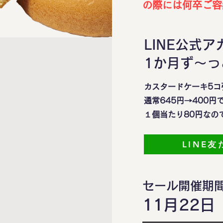
の際には何卒ご容
LINE公式
1か月ず～っ
カスタードケーキ5コ
​通常645円→400
１個当たり80円なの
LINE
セール開催期
11月22日