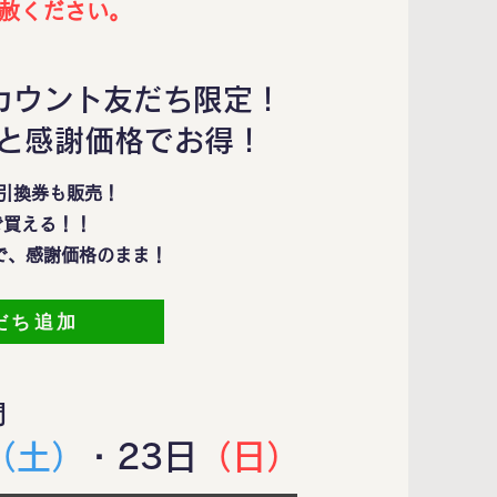
赦ください。
アカウント友だち限定！
と感謝価格でお得！
引換券も販売！
円で買える！！
で、感謝価格のまま！
友だち追加
間
（土
）
・23日
（日）