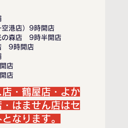
舗
一空港店）9時開店
光の森店 9時半開店
店 9時開店
舗
時開店
時開店
ス店・鶴屋店・よか
店・はません店はセ
外となります。