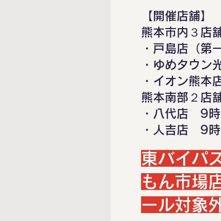
【開催店舗】
熊本市内３店
・戸島店（第
​・ゆめタウン
・イオン熊本
熊本南部２店
・八代店 9
​・人吉店 9
東バイパ
もん市場
ール対象